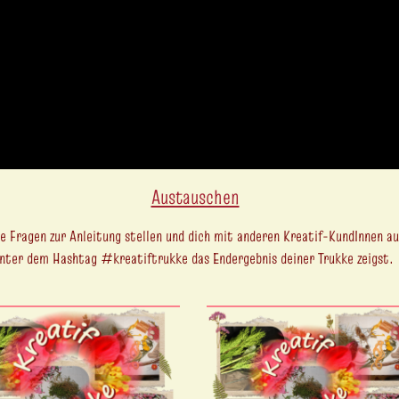
Austauschen
 Fragen zur Anleitung stellen und dich mit anderen Kreatif-KundInnen au
nter dem Hashtag #kreatiftrukke das Endergebnis deiner Trukke zeigst.