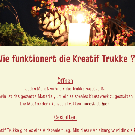
ie funktionert die Kreatif Trukke 
Öffnen
Jeden Monat wird dir die Trukke zugestellt.
arin ist das gesamte Material, um ein saisonales Kunstwerk zu gestalten.
Die Mottos der nächsten Trukken
findest du hier.
Gestalten
tif Trukke gibt es eine
Videoanleitung. Mit dieser Anleitung wird dir die F